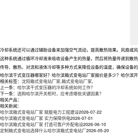
冷却系统还可以通过辅助设备来加强空气流动，提高散热效果。风扇或风
这种系统通过循环冷却液来吸收设备产生的热量，然后将热量传递到散热
传导、散热、对流和液体冷却等多种方式来降低设备的温度，确保设备的
哈尔滨干式变压器哪家好？哈尔滨箱式变电站厂家报价是多少？哈尔滨开关柜
相关标签：
沈阳箱式变电站厂家
,
箱式变电站厂家
,
上一条：
哈尔滨干式变压器的冷却系统如何工作？
下一条：
选购哈尔滨开关柜时，应考虑哪些关键因素？
相关产品：
相关新闻：
哈尔滨箱式变电站厂家 赋能电力工程建设
2026-07-22
哈尔滨箱式变电站厂家 实力保障供电
2026-07-01
哈尔滨箱式变电站厂家 打造可靠户外配电设
2026-06-10
定制箱式变电站选择什么哈尔滨箱式变电站厂
2026-05-20