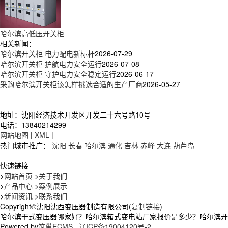
哈尔滨高低压开关柜
相关新闻：
哈尔滨开关柜 电力配电新标杆
2026-07-29
哈尔滨开关柜 护航电力安全运行
2026-07-08
哈尔滨开关柜 守护电力安全稳定运行
2026-06-17
采购哈尔滨开关柜该怎样挑选合适的生产厂商
2026-05-27
地址：沈阳经济技术开发区开发二十六号路10号
电话：13840214299
网站地图
|
XML
|
热门城市推广：
沈阳
长春
哈尔滨
通化
吉林
赤峰
大连
葫芦岛
快速链接
>
网站首页
>
关于我们
>
产品中心
>
案例展示
>
新闻资讯
>
联系我们
Copyright©沈阳沈西变压器制造有限公司(
复制链接
)
哈尔滨干式变压器哪家好？哈尔滨箱式变电站厂家报价是多少？哈尔滨开关柜
Powered by
筑巢ECMS
辽ICP备19004120号-2