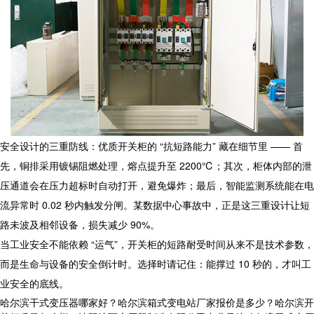
安全设计的三重防线：优质
开关柜
的 “抗短路能力” 藏在细节里 —— 首
先，铜排采用镀锡阻燃处理，熔点提升至 2200℃；其次，柜体内部的泄
压通道会在压力超标时自动打开，避免爆炸；最后，智能监测系统能在电
流异常时 0.02 秒内触发分闸。某数据中心事故中，正是这三重设计让短
路未波及相邻设备，损失减少 90%。​
当工业安全不能依赖 “运气”，
开关柜
的短路耐受时间从来不是技术参数，
而是生命与设备的安全倒计时。选择时请记住：能撑过 10 秒的，才叫工
业安全的底线。
哈尔滨干式变压器哪家好？哈尔滨箱式变电站厂家报价是多少？哈尔滨开